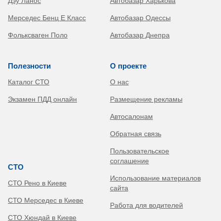
Дэу Ланос
Автобазар Харькова
Мерседес Бенц Е Класс
Автобазар Одессы
Фольксваген Поло
Автобазар Днепра
Полезности
О проекте
Каталог СТО
О нас
Экзамен ПДД онлайн
Размещение рекламы
Автосалонам
Обратная связь
Пользовательское
соглашение
СТО
Использование материалов
СТО Рено в Киеве
сайта
СТО Мерседес в Киеве
Работа для водителей
СТО Хюндай в Киеве