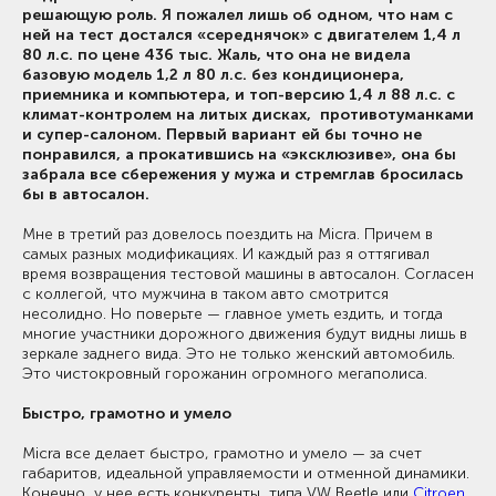
решающую роль. Я пожалел лишь об одном, что нам с
ней на тест достался «середнячок» с двигателем 1,4 л
80 л.с. по цене 436 тыс. Жаль, что она не видела
базовую модель 1,2 л 80 л.с. без кондиционера,
приемника и компьютера, и топ-версию 1,4 л 88 л.с. с
климат-контролем на литых дисках, противотуманками
и супер-салоном. Первый вариант ей бы точно не
понравился, а прокатившись на «эксклюзиве», она бы
забрала все сбережения у мужа и стремглав бросилась
бы в автосалон.
Мне в третий раз довелось поездить на Micra. Причем в
самых разных модификациях. И каждый раз я оттягивал
время возвращения тестовой машины в автосалон. Согласен
с коллегой, что мужчина в таком авто смотрится
несолидно. Но поверьте — главное уметь ездить, и тогда
многие участники дорожного движения будут видны лишь в
зеркале заднего вида. Это не только женский автомобиль.
Это чистокровный горожанин огромного мегаполиса.
Быстро, грамотно и умело
Micra все делает быстро, грамотно и умело — за счет
габаритов, идеальной управляемости и отменной динамики.
Конечно, у нее есть конкуренты, типа VW Beetle или
Citroen