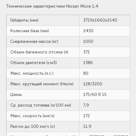
Технические характеристики Nissan Micra 1,4:
Габариты (мм)
3719х1660х1540
Колесная база (мм)
2430
Снаряженная масса (кг)
1050
Объем багажного отсека (л)
371
Объем двигателя (см3)
1386
Макс. мощность (л.с.)
80
Макс. крутящий момент (Нм/м)
128/3200
Шины
175/60 R 15
Ср. расход топлива (л/100 км)
7,9
Макс. скорость (км/ч)
172
Разгон до 100 км/ч (с)
11,9