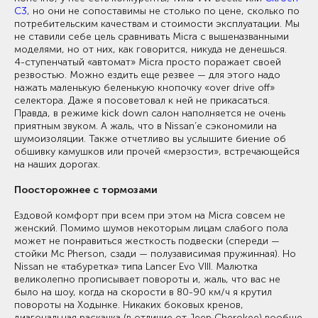
C3
, но они не сопоставимы не столько по цене, сколько по
потребительским качествам и стоимости эксплуатации. Мы
не ставили себе цель сравнивать Micra с вышеназванными
моделями, но от них, как говорится, никуда не денешься.
4-ступенчатый «автомат» Micra просто поражает своей
резвостью. Можно ездить еще резвее — для этого надо
нажать маленькую беленькую кнопочку «over drive off»
селектора. Даже я посоветовал к ней не прикасаться.
Правда, в режиме kick down салон наполняется не очень
приятным звуком. А жаль, что в Nissan’e сэкономили на
шумоизоляции. Также отчетливо вы услышите биение об
обшивку камушков или прочей «мерзости», встречающейся
на наших дорогах.
Поосторожнее с тормозами
Ездовой комфорт при всем при этом на Micra совсем не
женский. Помимо шумов некоторым лицам слабого пола
может не понравиться жесткость подвески (спереди —
стойки Mc Pherson, сзади — полузависимая пружинная). Но
Nissan не «табуретка» типа Lancer Evo VIII. Малютка
великолепно прописывает повороты и, жаль, что вас не
было на шоу, когда на скорости в 80-90 км/ч я крутил
повороты на Ходынке. Никаких боковых кренов,
диагональная раскачка (в отличие от Jeep Cherokee) вообще