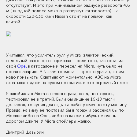
отсутствует. И это при минимальном радиусе разворота 4,6
м (на одной полосе можно развернуться запросто). На
скорости 120-130 км/ч Nissan стоит на прямой, как
влитой.
Учитывая, что усилитель руля у Micra электрический,
отдельный разговор о тормозах. После того, как оставил
свой
Opel
в автосалоне и пересел на Micra, чуть было не
попал в аварию. У Nissan тормоза — просто ураган, к ним
надо привыкать. Схватывают моментально. АВС на Micra
схватывает даже на сухом покрытии, и это огромный плюс.
Я влюбился в Micra с первого раза, хотя, повторюсь,
тестировал ее в третий. Были бы лишние 16-18 тысяч
долларов, то купил для езды на работу именно эту машину.
Правда, на зиму ее поставил бы в гараж и рассекал бы по
Москве либо на Opel, либо на каком-нибудь не очень
дорогом джипе. У Micra спойлеры жалко.
Дмитрий Шавырин