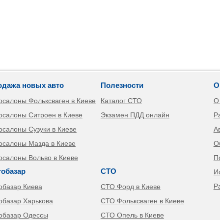
одажа новых авто
Полезности
О
осалоны Фольксваген в Киеве
Каталог СТО
О
осалоны Ситроен в Киеве
Экзамен ПДД онлайн
Р
осалоны Сузуки в Киеве
А
осалоны Мазда в Киеве
О
осалоны Вольво в Киеве
П
тобазар
СТО
И
Р
обазар Киева
СТО Форд в Киеве
обазар Харькова
СТО Фольксваген в Киеве
обазар Одессы
СТО Опель в Киеве