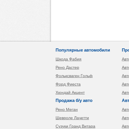
Популярные автомобили
Пр
Шкода Фабия
Авт
Рено Дастер
Авт
Фольксваген Гольф
Авт
Форд Фиеста
Авт
Хюндай Акцент
Авт
Продажа б/у авто
Ав
Рено Меган
Авт
Шевроле Лачетти
Авт
Сузуки Гранд Витара
Авт