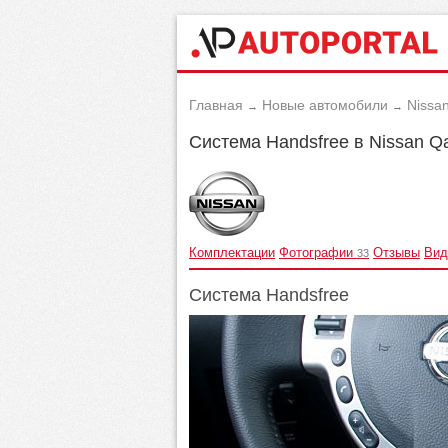
Главная
Новые автомобили
Nissa
→
→
Система Handsfree в Nissan Q
Комплектации
Фотографии
Отзывы
Вид
33
Система Handsfree