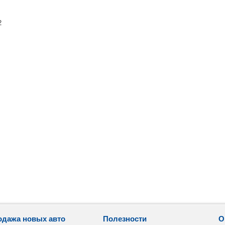
2
одажа новых авто
Полезности
О