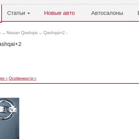
Статьи
Новые авто
Автосалоны
n
Nissan Qashqai
Qashqai+2
→
→
↓
ashqai+2
ео
Особенности
4
5