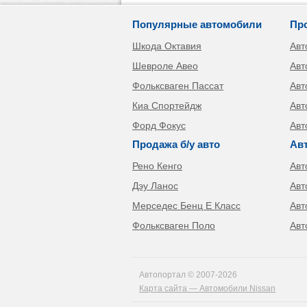
Популярные автомобили
Пр
Шкода Октавия
Авт
Шевроле Авео
Авт
Фольксваген Пассат
Авт
Киа Спортейдж
Авт
Форд Фокус
Авт
Продажа б/у авто
Ав
Рено Кенго
Авт
Дэу Ланос
Авт
Мерседес Бенц Е Класс
Авт
Фольксваген Поло
Авт
Автопортал © 2007-2026
Карта сайта — Автомобили Nissan