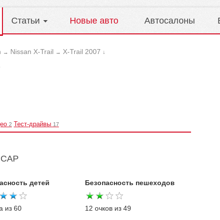
Статьи
Новые авто
Автосалоны
n
Nissan X-Trail
X-Trail 2007
→
→
↓
7
ео
Тест-драйвы
2
17
NCAP
асность детей
Безопасность пешеходов
а из 60
12 очков из 49