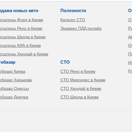
одажа новых авто
Полезности
О
осалоны Форд в Киеве
Каталог СТО
О
осалоны Рено в Киеве
Экзамен ПДД онлайн
Р
осалоны Шкода в Киеве
А
осалоны КИА в Киеве
О
осалоны Хюндай в Киеве
П
тобазар
СТО
И
Р
обазар Киева
СТО Рено в Киеве
обазар Харькова
СТО Мерседес в Киеве
обазар Одессы
СТО Хюндай в Киеве
обазар Днепра
СТО Шкода в Киеве