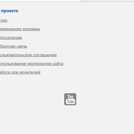
 проекте
 нас
азмещение рекламы
втосалонам
братная связь
ользовательское соглашение
спользование материалов сайта
абота для водителей