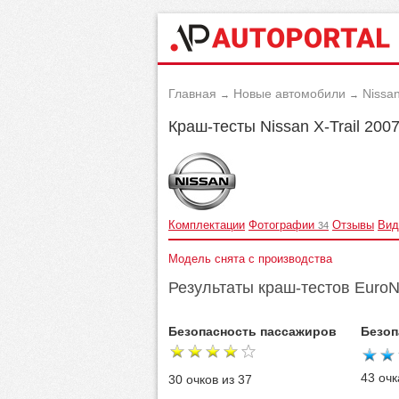
Главная
Новые автомобили
Nissa
→
→
Краш-тесты Nissan X-Trail 200
Комплектации
Фотографии
Отзывы
Вид
34
Модель снята с производства
Результаты краш-тестов Euro
Безопасность пассажиров
Безоп
43 очк
30 очков из 37