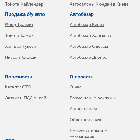
Тойота Хайлендер
Автосалоны Хюндай в Киеве
Продажа б/у авто
Автобазар
Форд Транзит
Автобазар Киева
Тойота Камри
Автобазар Харькова
Хюндай Туксон
Автобазар Одессы
Ниссан Кашкай
Автобазар Днепра
Полезности
О проекте
Каталог СТО
О нас
Экзамен ПДД онлайн
Размещение рекламы
Автосалонам
Обратная связь
Пользовательское
соглашение