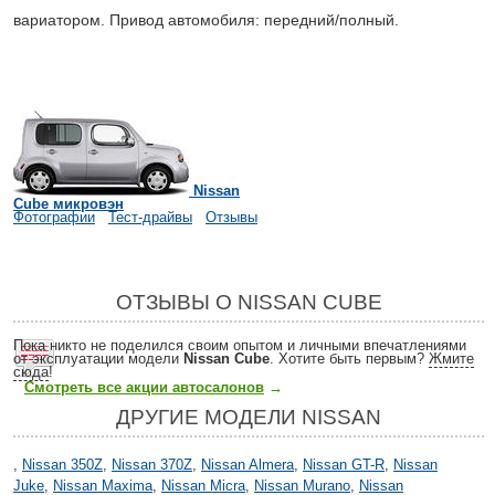
вариатором. Привод автомобиля: передний/полный.
Nissan
Cube микровэн
Фотографии
Тест-драйвы
Отзывы
ОТЗЫВЫ О NISSAN CUBE
Пока никто не поделился своим опытом и личными впечатлениями
от эксплуатации модели
Nissan Cube
. Хотите быть первым?
Жмите
сюда
!
Смотреть все акции автосалонов
→
ДРУГИЕ МОДЕЛИ NISSAN
,
Nissan 350Z
,
Nissan 370Z
,
Nissan Almera
,
Nissan GT-R
,
Nissan
Juke
,
Nissan Maxima
,
Nissan Micra
,
Nissan Murano
,
Nissan