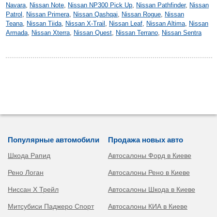
Navara
,
Nissan Note
,
Nissan NP300 Pick Up
,
Nissan Pathfinder
,
Nissan
Patrol
,
Nissan Primera
,
Nissan Qashqai
,
Nissan Rogue
,
Nissan
Teana
,
Nissan Tiida
,
Nissan X-Trail
,
Nissan Leaf
,
Nissan Altima
,
Nissan
Armada
,
Nissan Xterra
,
Nissan Quest
,
Nissan Terrano
,
Nissan Sentra
Популярные автомобили
Продажа новых авто
Шкода Рапид
Автосалоны Форд в Киеве
Рено Логан
Автосалоны Рено в Киеве
Ниссан Х Трейл
Автосалоны Шкода в Киеве
Митсубиси Паджеро Спорт
Автосалоны КИА в Киеве