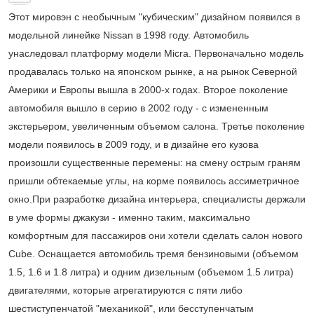
Этот мировэн с необычным "кубическим" дизайном появился в
модельной линейке Nissan в 1998 году. Автомобиль
унаследовал платформу модели Micra. Первоначально модель
продавалась только на японском рынке, а на рынок Северной
Америки и Европы вышла в 2000-х годах. Второе поколение
автомобиля вышло в серию в 2002 году - с измененным
экстерьером, увеличенным объемом салона. Третье поколение
модели появилось в 2009 году, и в дизайне его кузова
произошли существенные перемены: на смену острым граням
пришли обтекаемые углы, на корме появилось ассиметричное
окно.При разработке дизайна интерьера, специалисты держали
в уме формы джакузи - именно таким, максимально
комфортным для пассажиров они хотели сделать салон нового
Cube. Оснащается автомобиль тремя бензиновыми (объемом
1.5, 1.6 и 1.8 литра) и одним дизельным (объемом 1.5 литра)
двигателями, которые агрегатируются с пяти либо
шестиступенчатой "механикой", или бесступенчатым