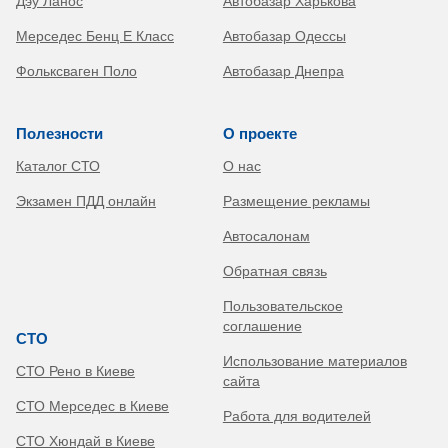
Дэу Ланос
Автобазар Харькова
Мерседес Бенц Е Класс
Автобазар Одессы
Фольксваген Поло
Автобазар Днепра
Полезности
О проекте
Каталог СТО
О нас
Экзамен ПДД онлайн
Размещение рекламы
Автосалонам
Обратная связь
Пользовательское
соглашение
СТО
Использование материалов
СТО Рено в Киеве
сайта
СТО Мерседес в Киеве
Работа для водителей
СТО Хюндай в Киеве