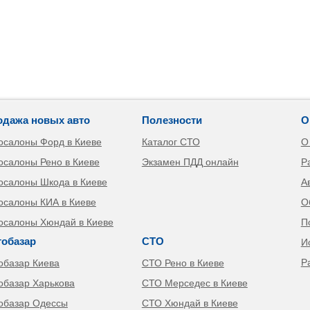
одажа новых авто
Полезности
О
осалоны Форд в Киеве
Каталог СТО
О
осалоны Рено в Киеве
Экзамен ПДД онлайн
Р
осалоны Шкода в Киеве
А
осалоны КИА в Киеве
О
осалоны Хюндай в Киеве
П
тобазар
СТО
И
Р
обазар Киева
СТО Рено в Киеве
обазар Харькова
СТО Мерседес в Киеве
обазар Одессы
СТО Хюндай в Киеве