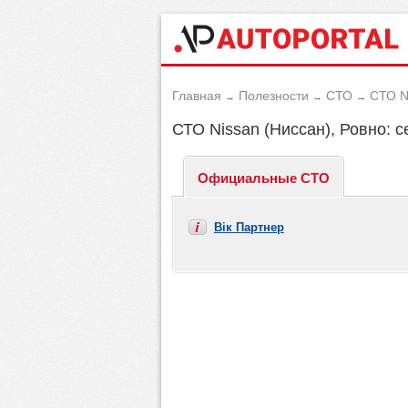
Главная
Полезности
СТО
СТО N
→
→
→
СТО Nissan (Ниссан), Ровно: с
Официальные СТО
Вік Партнер