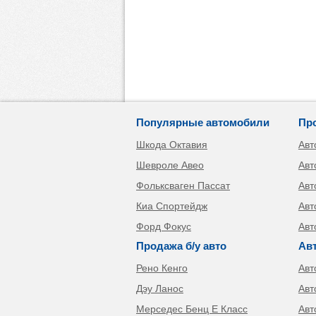
Популярные автомобили
Пр
Шкода Октавия
Авт
Шевроле Авео
Авт
Фольксваген Пассат
Авт
Киа Спортейдж
Авт
Форд Фокус
Авт
Продажа б/у авто
Ав
Рено Кенго
Авт
Дэу Ланос
Авт
Мерседес Бенц Е Класс
Авт