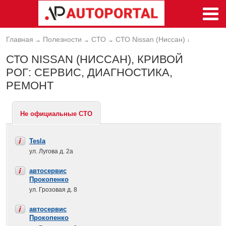
Главная
Полезности
СТО
СТО Nissan (Ниссан)
→
→
→
↓
СТО NISSAN (НИССАН), КРИВОЙ
РОГ: СЕРВИС, ДИАГНОСТИКА,
РЕМОНТ
Не официальные СТО
Tesla
ул. Лугова д. 2а
автосервис
Прокопенко
ул. Грозовая д. 8
автосервис
Прокопенко