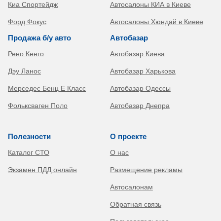
Киа Спортейдж
Автосалоны КИА в Киеве
Форд Фокус
Автосалоны Хюндай в Киеве
Продажа б/у авто
Автобазар
Рено Кенго
Автобазар Киева
Дэу Ланос
Автобазар Харькова
Мерседес Бенц Е Класс
Автобазар Одессы
Фольксваген Поло
Автобазар Днепра
Полезности
О проекте
Каталог СТО
О нас
Экзамен ПДД онлайн
Размещение рекламы
Автосалонам
Обратная связь