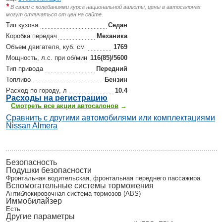
*
В связи с колебаниями курса национальной валюты, цены в автосалонах
могут отличаться от цен на сайте.
Тип кузова
Седан
Коробка передач
Механика
Объем двигателя, куб. см
1769
Мощность, л.с. при об/мин
116(85)/5600
Тип привода
Передний
Топливо
Бензин
Расход по городу, л
10.4
Р
асходы на регистрацию
Смотреть все акции автосалонов
→
Сравнить с другими автомобилями или комплектациями
Nissan Almera
Безопасность
Подушки безопасности
Фронтальная водительская, фронтальная переднего пассажира
Вспомогательные системы торможения
Антиблокировочная система тормозов (ABS)
Иммобилайзер
Есть
Другие параметры