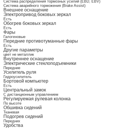
Система распределения тормозных усилий (EBD, EBV)
Система аварийного торможения (Brake Assist)
Внешнее оснащение
Электропривод боковых зеркал
Есть
Обогрев боковых зеркал
Есть
Фары
Галогеновые
Передние противотуманные фары
Есть
Другие параметры
цвет не металлик
Внутреннее оснащение
Электрические стеклоподъемники
Передние
Усилитель руля
Гидроусилитель
Бортовой компьютер
Есть
Центральный замок
С дистанционным управлением
Регулируемая рулевая колонка
По высоте
Обшивка сидений
Тканевая
Подогрев сидений
Передних
Удобства