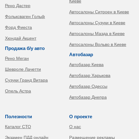
Киеве
Рено Дастер
Автосалоны Ситроен в Киеве
Фольксваген Гольф
Автосалоны Сузуки в Киеве
Форд Фиеста
Автосалоны Мазда в Киеве
Хюндай Акцент
Автосалоны Вольво в Киеве
Продажа б/у авто
Автобазар
Рено Меган
Автобазар Киева
Шевроле Лачетти
Автобазар Харькова
Сузуки Гранд Витара
Автобазар Одессы
Опель Астра
Автобазар Днепра
Полезности
О проекте
Каталог СТО
О нас
Экзамен ПДД онлайн
Размещение рекламы