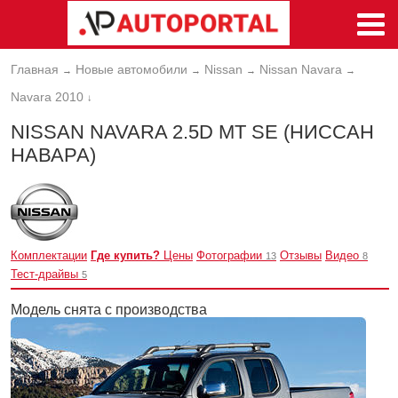
Главная
Новые автомобили
Nissan
Nissan Navara
→
→
→
→
Navara 2010
↓
NISSAN NAVARA 2.5D MT SE (НИССАН
НАВАРА)
Комплектации
Где купить?
Цены
Фотографии
Отзывы
Видео
13
8
Тест-драйвы
5
Модель снята с производства