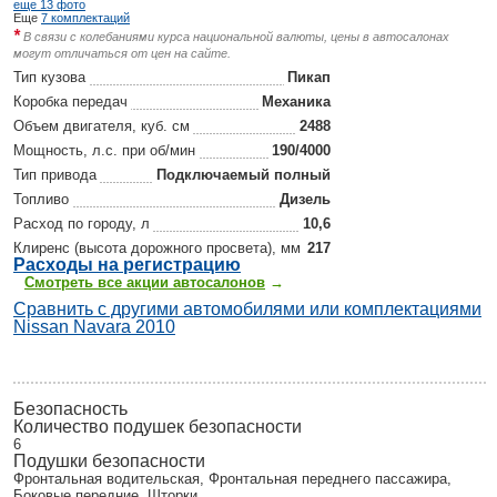
еще 13 фото
Еще
7 комплектаций
*
В связи с колебаниями курса национальной валюты, цены в автосалонах
могут отличаться от цен на сайте.
Тип кузова
Пикап
Коробка передач
Механика
Объем двигателя, куб. см
2488
Мощность, л.с. при об/мин
190/4000
Тип привода
Подключаемый полный
Топливо
Дизель
Расход по городу, л
10,6
Клиренс (высота дорожного просвета), мм
217
Р
асходы на регистрацию
Смотреть все акции автосалонов
→
Сравнить с другими автомобилями или комплектациями
Nissan Navara 2010
Безопасность
Количество подушек безопасности
6
Подушки безопасности
Фронтальная водительская, Фронтальная переднего пассажира,
Боковые передние, Шторки