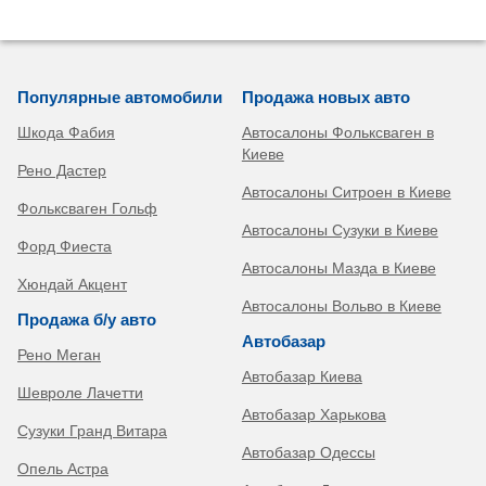
Популярные автомобили
Продажа новых авто
Шкода Фабия
Автосалоны Фольксваген в
Киеве
Рено Дастер
Автосалоны Ситроен в Киеве
Фольксваген Гольф
Автосалоны Сузуки в Киеве
Форд Фиеста
Автосалоны Мазда в Киеве
Хюндай Акцент
Автосалоны Вольво в Киеве
Продажа б/у авто
Автобазар
Рено Меган
Автобазар Киева
Шевроле Лачетти
Автобазар Харькова
Сузуки Гранд Витара
Автобазар Одессы
Опель Астра