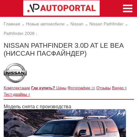
Главная
Новые автомобили
Nissan
Nissan Pathfinder
→
→
→
→
Pathfinder 2008
↓
NISSAN PATHFINDER 3.0D AT LE BEA
(НИССАН ПАСФАЙНДЕР)
Комплектации
Где купить?
Цены
Фотографии
Отзывы
Видео
26
9
Тест-драйвы
4
Модель снята с производства