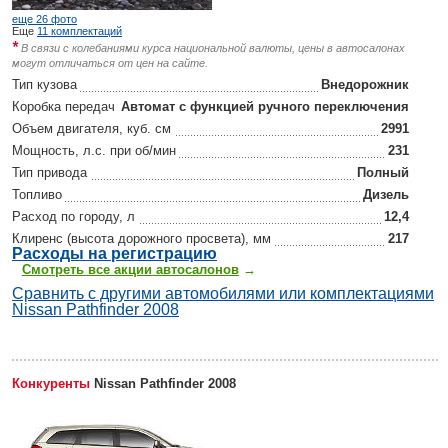
еще 26 фото
Еще
11 комплектаций
*
В связи с колебаниями курса национальной валюты, цены в автосалонах
могут отличаться от цен на сайте.
Тип кузова
Внедорожник
Коробка передач
Автомат с функцией ручного переключения
Объем двигателя, куб. см
2991
Мощность, л.с. при об/мин
231
Тип привода
Полный
Топливо
Дизель
Расход по городу, л
12,4
Клиренс (высота дорожного просвета), мм
217
Р
асходы на регистрацию
Смотреть все акции автосалонов
→
Сравнить с другими автомобилями или комплектациями
Nissan Pathfinder 2008
Конкуренты
Nissan Pathfinder 2008