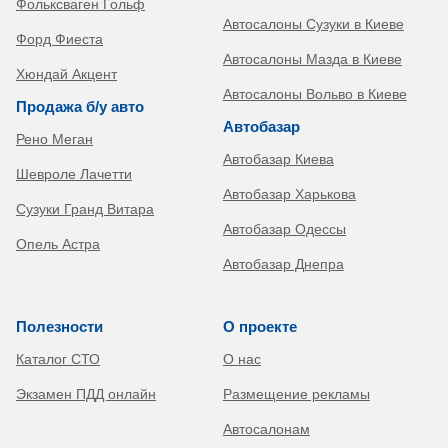
Фольксваген Гольф
Автосалоны Сузуки в Киеве
Форд Фиеста
Автосалоны Мазда в Киеве
Хюндай Акцент
Автосалоны Вольво в Киеве
Продажа б/у авто
Автобазар
Рено Меган
Автобазар Киева
Шевроле Лачетти
Автобазар Харькова
Сузуки Гранд Витара
Автобазар Одессы
Опель Астра
Автобазар Днепра
Полезности
О проекте
Каталог СТО
О нас
Экзамен ПДД онлайн
Размещение рекламы
Автосалонам