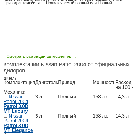
Привод автомобиля — Подключаемый полный или Полный.
Смотреть все акции автосалонов
→
Комплектации Nissan Patrol 2004 от официальных
дилеров
Дизель
Комплектация
Двигатель
Привод
Мощность
Расход
на 100 
Механика
Nissan
3 л
Полный
158 л.с.
14,3 л
Patrol 2004
Patrol 3.0D
MT Luxury
Nissan
3 л
Полный
158 л.с.
14,3 л
Patrol 2004
Patrol 3.0D
MT Elegance