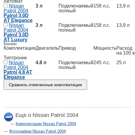
Автомат
Nissan
3 л
Подключаемый
158 л.с.
13,9 л
Patrol 2004
полный
Patrol 3.0D
AT Elegance
Nissan
3 л
Подключаемый
158 л.с.
13,9 л
Patrol 2004
полный
Patrol 3.0D
AT Luxury
Бензин
Комплектация
Двигатель
Привод
Мощность
Расход
на 100 
Типтроник
Nissan
4.8 л
Подключаемый
245 л.с.
25 л
Patrol 2004
полный
Patrol 4.8 AT
Elegance
Еще о Nissan Patrol 2004
Комплектации Nissan Patrol 2004
Фотографии Nissan Patrol 2004