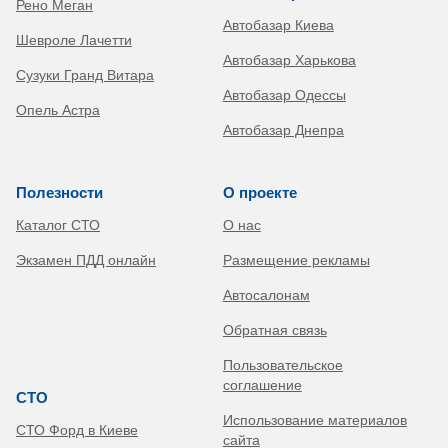
Рено Меган
Автобазар Киева
Шевроле Лачетти
Автобазар Харькова
Сузуки Гранд Витара
Автобазар Одессы
Опель Астра
Автобазар Днепра
Полезности
О проекте
Каталог СТО
О нас
Экзамен ПДД онлайн
Размещение рекламы
Автосалонам
Обратная связь
Пользовательское
соглашение
СТО
Использование материалов
СТО Форд в Киеве
сайта