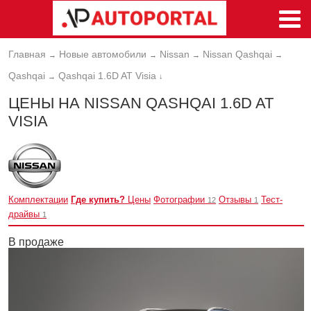
Главная
Новые автомобили
Nissan
Nissan Qashqai
→
→
→
→
Qashqai
Qashqai 1.6D AT Visia
→
↓
ЦЕНЫ НА NISSAN QASHQAI 1.6D AT
VISIA
Комплектации
Где купить?
Цены
Фотографии
Отзывы
Тест-
12
1
драйвы
1
В продаже