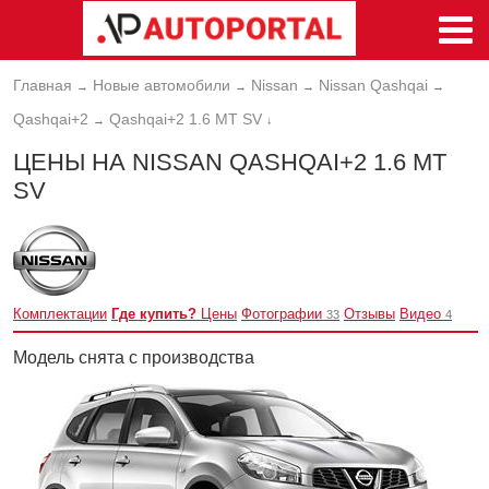
Главная
Новые автомобили
Nissan
Nissan Qashqai
→
→
→
→
Qashqai+2
Qashqai+2 1.6 MT SV
→
↓
ЦЕНЫ НА NISSAN QASHQAI+2 1.6 MT
SV
Комплектации
Где купить?
Цены
Фотографии
Отзывы
Видео
33
4
Модель снята с производства