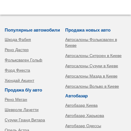
Популярные автомобили
Продажа новых авто
Шкода Фабия
Автосалоны Фольксваген в
Киеве
Рено Дастер
Автосалоны Ситроен в Киеве
Фольксваген Гольф
Автосалоны Сузуки в Киеве
Форд Фиеста
Автосалоны Мазда в Киеве
Хюндай Акцент
Автосалоны Вольво в Киеве
Продажа б/у авто
Автобазар
Рено Меган
Автобазар Киева
Шевроле Лачетти
Автобазар Харькова
Сузуки Гранд Витара
Автобазар Одессы
Опель Астра