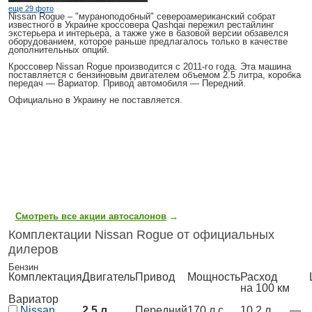
еще 29 фото
Nissan Rogue
– "мураноподобный" североамериканский собрат
известного в Украине кроссовера Qashqai пережил рестайлинг
экстерьера и интерьера, а также уже в базовой версии обзавелся
оборудованием, которое раньше предлагалось только в качестве
дополнительных опций.
Кроссовер
Nissan Rogue
производится с 2011-го года. Эта машина
поставляется с бензиновым двигателем объемом 2.5 литра, коробка
передач — Вариатор. Привод автомобиля — Передний.
Официально в Украину не поставляется.
Смотреть все акции автосалонов
→
Комплектации Nissan Rogue от официальных
дилеров
Бензин
Комплектация
Двигатель
Привод
Мощность
Расход
Ц
на 100 км
Вариатор
Nissan
2.5 л
Передний
170 л.с.
10,2 л
—