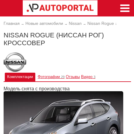
Главная
Новые автомобили
Nissan
Nissan Rogue
→
→
→
↓
NISSAN ROGUE (НИССАН РОГ)
КРОССОВЕР
Комплектации
Фотографии
Отзывы
Видео
29
3
Модель снята с производства