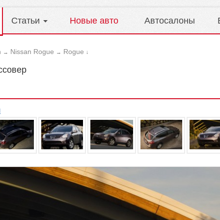
Статьи
Новые авто
Автосалоны
n
Nissan Rogue
Rogue
→
→
↓
ссовер
л