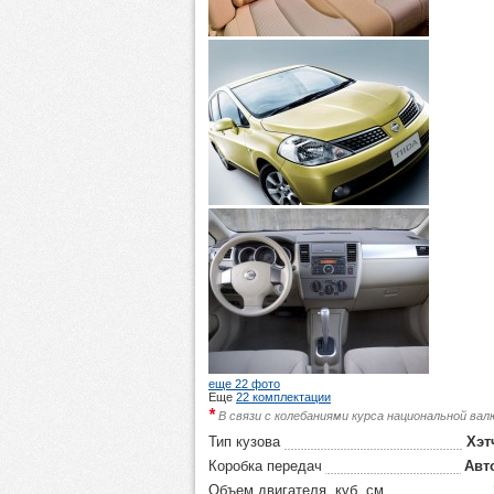
еще 22 фото
Еще
22 комплектации
*
В связи с колебаниями курса национальной ва
Тип кузова
Хэт
Коробка передач
Авт
Объем двигателя, куб. см