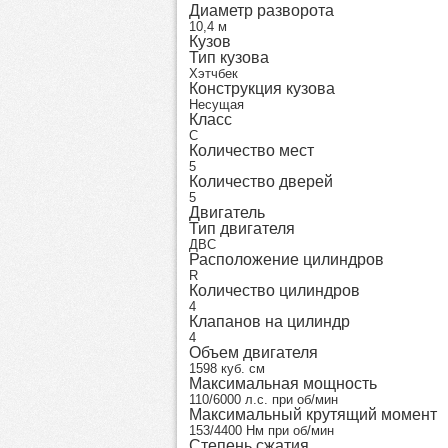
Диаметр разворота
10,4 м
Кузов
Тип кузова
Хэтчбек
Конструкция кузова
Несущая
Класс
C
Количество мест
5
Количество дверей
5
Двигатель
Тип двигателя
ДВС
Расположение цилиндров
R
Количество цилиндров
4
Клапанов на цилиндр
4
Объем двигателя
1598 куб. см
Максимальная мощность
110/6000 л.с. при об/мин
Максимальный крутящий момент
153/4400 Нм при об/мин
Степень сжатия