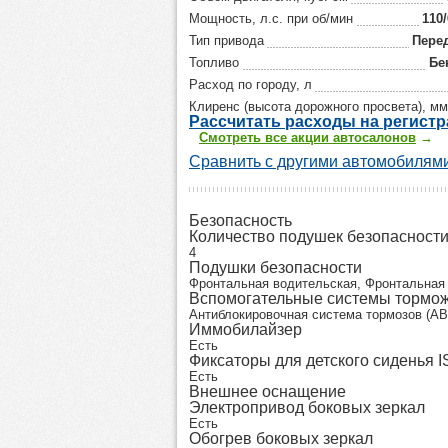
Мощность, л.с. при об/мин
110
Тип привода
Пере
Топливо
Бе
Расход по городу, л
Клиренс (высота дорожного просвета), мм
Р
ассчитать р
асходы на регист
Смотреть все акции автосалонов
→
Сравнить с другими автомобилями
Безопасность
Количество подушек безопасност
4
Подушки безопасности
Фронтальная водительская, Фронтальная
Вспомогательные системы тормо
Антиблокировочная система тормозов (AB
Иммобилайзер
Есть
Фиксаторы для детского сиденья 
Есть
Внешнее оснащение
Электропривод боковых зеркал
Есть
Обогрев боковых зеркал