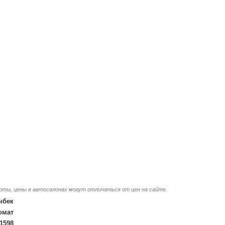
люты, цены в автосалонах могут отличаться от цен на сайте.
чбек
омат
1598