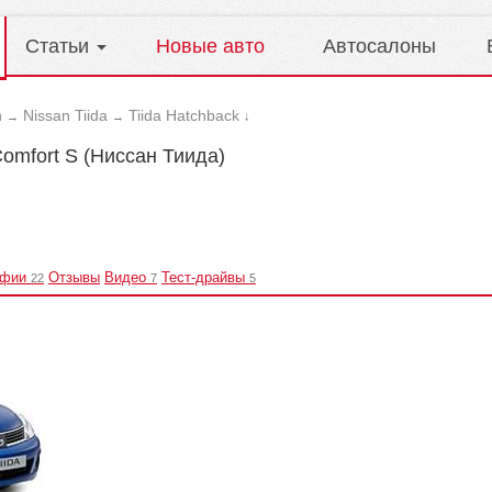
Статьи
Новые авто
Автосалоны
n
Nissan Tiida
Tiida Hatchback
→
→
↓
Comfort S (Ниссан Тиида)
афии
Отзывы
Видео
Тест-драйвы
22
7
5