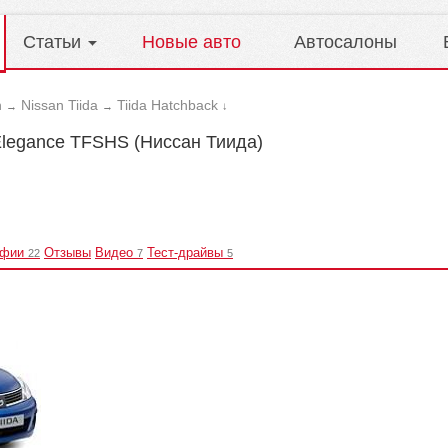
Статьи
Новые авто
Автосалоны
n
Nissan Tiida
Tiida Hatchback
→
→
↓
 Elegance TFSHS (Ниссан Тиида)
афии
Отзывы
Видео
Тест-драйвы
22
7
5