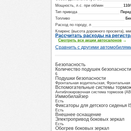
Мощность, л.с. при об/мин
110
Тип привода
Пере
Топливо
Бе
Расход по городу, л
Клиренс (высота дорожного просвета), мм
Р
ассчитать р
асходы на регист
Смотреть все акции автосалонов
→
Сравнить с другими автомобилями
Безопасность
Количество подушек безопасност
6
Подушки безопасности
Фронтальная водительская, Фронтальная 
Вспомогательные системы тормо
Антиблокировочная система тормозов (AB
Иммобилайзер
Есть
Фиксаторы для детского сиденья 
Есть
Внешнее оснащение
Электропривод боковых зеркал
Есть
Обогрев боковых зеркал