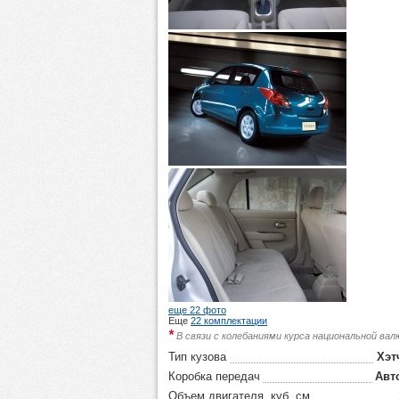
еще 22 фото
Еще
22 комплектации
*
В связи с колебаниями курса национальной ва
Тип кузова
Хэт
Коробка передач
Авт
Объем двигателя, куб. см