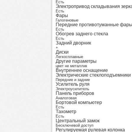
Есть
Электропривод складывания зерк
Есть
Фары
Галогеновые
Передние противотуманные фар
Есть
Обогрев заднего стекла
Есть
Задний дворник
+
Диски
Легкосплавные
Другие параметры
цвет не металлик
Внутреннее оснащение
Электрические стеклоподъемники
Передние и задние
Усилитель руля
Электроусилитель
Панель приборов
Аналоговая
Бортовой компьютер
Есть
Тахометр
Есть
Центральный замок
Бесключевой доступ
Регулируемая рулевая колонка