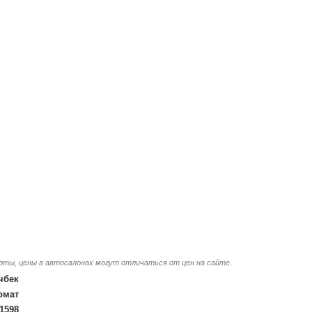
люты, цены в автосалонах могут отличаться от цен на сайте.
чбек
омат
1598