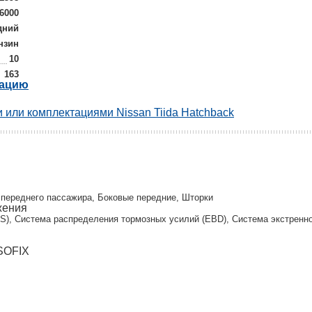
/6000
дний
нзин
10
163
рацию
 или комплектациями Nissan Tiida Hatchback
и
переднего пассажира, Боковые передние, Шторки
жения
S), Система распределения тормозных усилий (EBD), Система экстренног
ISOFIX