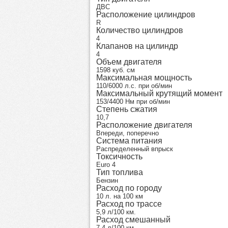
ДВС
Расположение цилиндров
R
Количество цилиндров
4
Клапанов на цилиндр
4
Объем двигателя
1598 куб. см
Максимальная мощность
110/6000 л.с. при об/мин
Максимальный крутящий момент
153/4400 Нм при об/мин
Степень сжатия
10,7
Расположение двигателя
Впереди, поперечно
Система питания
Распределенный впрыск
Токсичность
Euro 4
Тип топлива
Бензин
Расход по городу
10 л. на 100 км
Расход по трассе
5,9 л/100 км.
Расход смешанный
7,4 л/100 км.