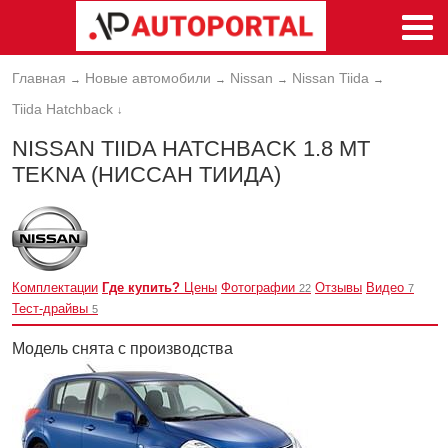
Главная
Новые автомобили
Nissan
Nissan Tiida
→
→
→
→
Tiida Hatchback
↓
NISSAN TIIDA HATCHBACK 1.8 MT
TEKNA (НИССАН ТИИДА)
Комплектации
Где купить?
Цены
Фотографии
Отзывы
Видео
22
7
Тест-драйвы
5
Модель снята с производства