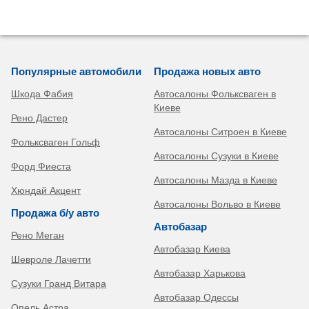
Популярные автомобили
Продажа новых авто
Шкода Фабия
Автосалоны Фольксваген в
Киеве
Рено Дастер
Автосалоны Ситроен в Киеве
Фольксваген Гольф
Автосалоны Сузуки в Киеве
Форд Фиеста
Автосалоны Мазда в Киеве
Хюндай Акцент
Автосалоны Вольво в Киеве
Продажа б/у авто
Автобазар
Рено Меган
Автобазар Киева
Шевроле Лачетти
Автобазар Харькова
Сузуки Гранд Витара
Автобазар Одессы
Опель Астра