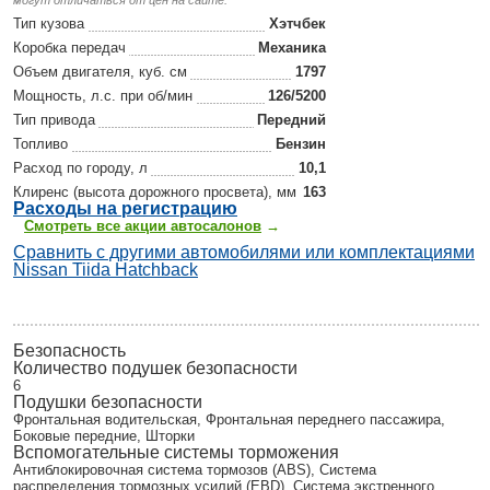
могут отличаться от цен на сайте.
Тип кузова
Хэтчбек
Коробка передач
Механика
Объем двигателя, куб. см
1797
Мощность, л.с. при об/мин
126/5200
Тип привода
Передний
Топливо
Бензин
Расход по городу, л
10,1
Клиренс (высота дорожного просвета), мм
163
Р
асходы на регистрацию
Смотреть все акции автосалонов
→
Сравнить с другими автомобилями или комплектациями
Nissan Tiida Hatchback
Безопасность
Количество подушек безопасности
6
Подушки безопасности
Фронтальная водительская, Фронтальная переднего пассажира,
Боковые передние, Шторки
Вспомогательные системы торможения
Антиблокировочная система тормозов (ABS), Система
распределения тормозных усилий (EBD), Система экстренного