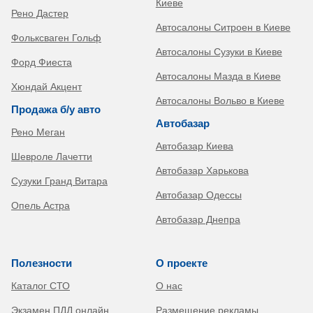
Киеве
Рено Дастер
Автосалоны Ситроен в Киеве
Фольксваген Гольф
Автосалоны Сузуки в Киеве
Форд Фиеста
Автосалоны Мазда в Киеве
Хюндай Акцент
Автосалоны Вольво в Киеве
Продажа б/у авто
Автобазар
Рено Меган
Автобазар Киева
Шевроле Лачетти
Автобазар Харькова
Сузуки Гранд Витара
Автобазар Одессы
Опель Астра
Автобазар Днепра
Полезности
О проекте
Каталог СТО
О нас
Экзамен ПДД онлайн
Размещение рекламы