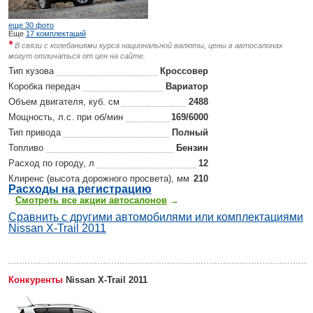
еще 30 фото
Еще
17 комплектаций
*
В связи с колебаниями курса национальной валюты, цены в автосалонах
могут отличаться от цен на сайте.
Тип кузова
Кроссовер
Коробка передач
Вариатор
Объем двигателя, куб. см
2488
Мощность, л.с. при об/мин
169/6000
Тип привода
Полный
Топливо
Бензин
Расход по городу, л
12
Клиренс (высота дорожного просвета), мм
210
Р
асходы на регистрацию
Смотреть все акции автосалонов
→
Сравнить с другими автомобилями или комплектациями
Nissan X-Trail 2011
Конкуренты
Nissan X-Trail 2011