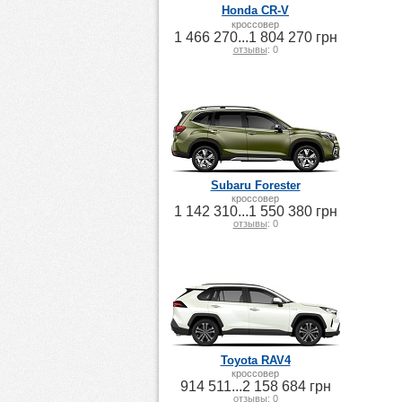
Honda CR-V
кроссовер
1 466 270...1 804 270 грн
отзывы
: 0
Subaru Forester
кроссовер
1 142 310...1 550 380 грн
отзывы
: 0
Toyota RAV4
кроссовер
914 511...2 158 684 грн
отзывы
: 0