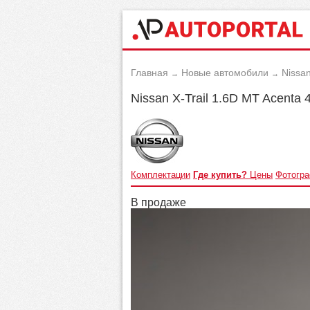
Главная
Новые автомобили
Nissa
→
→
Nissan X-Trail 1.6D MT Acenta
Комплектации
Где купить?
Цены
Фотогр
В продаже