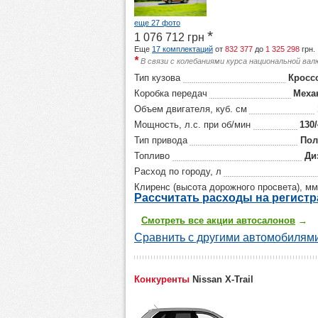
еще 27 фото
*
1 076 712
грн
Еще
17 комплектаций
от
832 377
до
1 325 298
грн.
*
В связи с колебаниями курса национальной ва
Тип кузова
Кросс
Коробка передач
Меха
Объем двигателя, куб. см
Мощность, л.с. при об/мин
130
Тип привода
По
Топливо
Ди
Расход по городу, л
Клиренс (высота дорожного просвета), мм
Р
ассчитать р
асходы на регист
Смотреть все акции автосалонов
→
Сравнить с другими автомобилями
Конкуренты
Nissan X-Trail