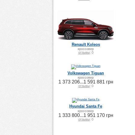
Renault Koleos
кроссовер
отзывы
: 0
Volkswagen Tiguan
кроссовер
1 373 206...1 591 881 грн
отзывы
: 0
Hyundai Santa Fe
кроссовер
1 333 800...1 951 170 грн
отзывы
: 0