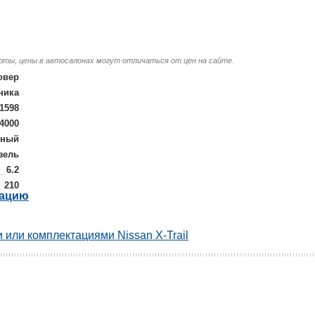
люты, цены в автосалонах могут отличаться от цен на сайте.
овер
ника
1598
/4000
лный
зель
6.2
210
рацию
 или комплектациями Nissan X-Trail