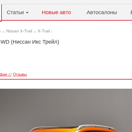
Статьи
Новые авто
Автосалоны
n
Nissan X-Trail
X-Trail
→
→
↓
 4WD (Ниссан Икс Трейл)
афии
Отзывы
27