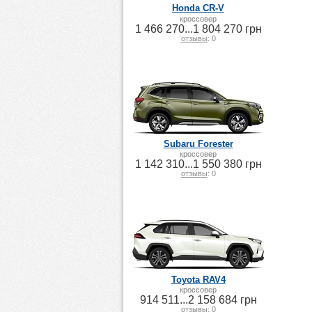
Honda CR-V
кроссовер
1 466 270...1 804 270 грн
отзывы
: 0
Subaru Forester
кроссовер
1 142 310...1 550 380 грн
отзывы
: 0
Toyota RAV4
кроссовер
914 511...2 158 684 грн
отзывы
: 0