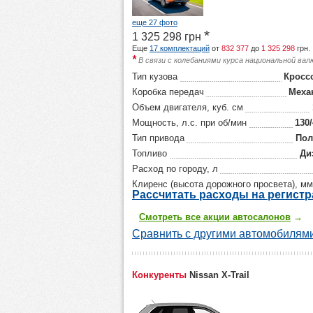
еще 27 фото
*
1 325 298
грн
Еще
17 комплектаций
от
832 377
до
1 325 298
грн.
*
В связи с колебаниями курса национальной ва
Тип кузова
Кросс
Коробка передач
Меха
Объем двигателя, куб. см
Мощность, л.с. при об/мин
130
Тип привода
По
Топливо
Ди
Расход по городу, л
Клиренс (высота дорожного просвета), мм
Р
ассчитать р
асходы на регист
Смотреть все акции автосалонов
→
Сравнить с другими автомобилями
Конкуренты
Nissan X-Trail