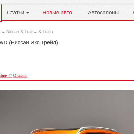
Статьи
Новые авто
Автосалоны
n
Nissan X-Trail
X-Trail
→
→
↓
4WD (Ниссан Икс Трейл)
афии
Отзывы
27