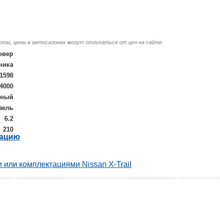
люты, цены в автосалонах могут отличаться от цен на сайте.
овер
ника
1598
/4000
лный
зель
6.2
210
рацию
 или комплектациями Nissan X-Trail