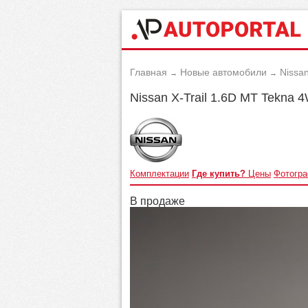
Главная
Новые автомобили
Nissa
→
→
Nissan X-Trail 1.6D MT Tekna 
Комплектации
Где купить?
Цены
Фотогр
В продаже