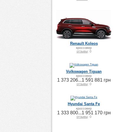
Renault Koleos
кроссовер
отзывы
: 0
Volkswagen Tiguan
кроссовер
1 373 206...1 591 881 грн
отзывы
: 0
Hyundai Santa Fe
кроссовер
1 333 800...1 951 170 грн
отзывы
: 0