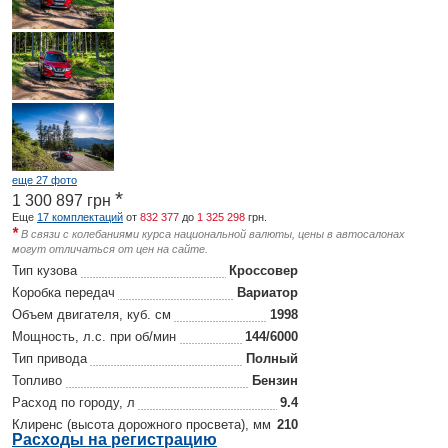
еще 27 фото
*
1 300 897
грн
Еще
17 комплектаций
от
832 377
до
1 325 298
грн.
*
В связи с колебаниями курса национальной валюты, цены в автосалонах
могут отличаться от цен на сайте.
Тип кузова
Кроссовер
Коробка передач
Вариатор
Объем двигателя, куб. см
1998
Мощность, л.с. при об/мин
144/6000
Тип привода
Полный
Топливо
Бензин
Расход по городу, л
9.4
Клиренс (высота дорожного просвета), мм
210
Р
асходы на регистрацию