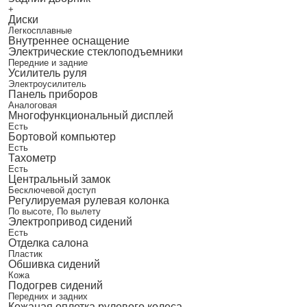
+
Диски
Легкосплавные
Внутреннее оснащение
Электрические стеклоподъемники
Передние и задние
Усилитель руля
Электроусилитель
Панель приборов
Аналоговая
Многофункциональный дисплей
Есть
Бортовой компьютер
Есть
Тахометр
Есть
Центральный замок
Бесключевой доступ
Регулируемая рулевая колонка
По высоте, По вылету
Электропривод сидений
Есть
Отделка салона
Пластик
Обшивка сидений
Кожа
Подогрев сидений
Передних и задних
Кожаная оплетка рулевого колеса