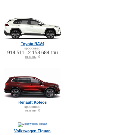
Toyota RAV4
кроссовер
914 511...2 158 684 грн
отзывы
: 0
Renault Koleos
кроссовер
отзывы
: 0
Volkswagen Tiguan