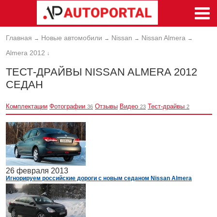
Главная
Новые автомобили
Nissan
Nissan Almera
→
→
→
→
Almera 2012
↓
ТЕСТ-ДРАЙВЫ NISSAN ALMERA 2012
СЕДАН
Комплектации
Фотографии
Отзывы
Видео
Тест-драйвы
36
23
2
26 февраля 2013
Игнорируем российские дороги с новым седаном Nissan Almera